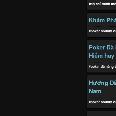
#hồ chí minh mờ
Khám Phá
#poker bounty v
Poker Đà 
Hiểm hay
#poker đà nẵng 
Hướng Dẫn
Nam
#poker bounty v