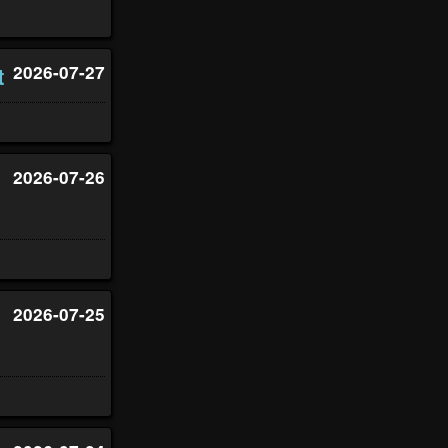
t
2026-07-27
2026-07-26
2026-07-25