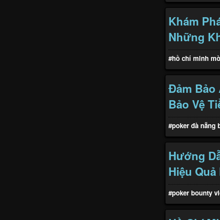
Khám Phá
Những Kh
#hồ chí minh mờ
Đảm Bảo 
Bảo Vệ T
#poker đà nẵng 
Hướng Dẫ
Hiệu Quả 
#poker bounty v