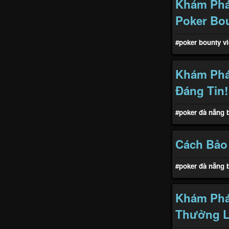
Khám Phá 
Poker Bou
#poker bounty v
Khám Phá
Đáng Tin!
#poker đà nẵng 
Cách Bảo
#poker đà nẵng 
Khám Phá 
Thưởng L