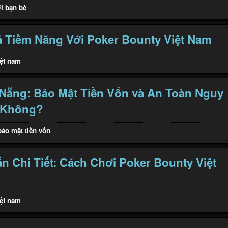
i bạn bè
 Tiềm Năng Với Poker Bounty Việt Nam
iệt nam
Nẵng: Bảo Mật Tiền Vốn và An Toàn Nguy
 Không?
bảo mật tiền vốn
 Chi Tiết: Cách Chơi Poker Bounty Việt
iệt nam