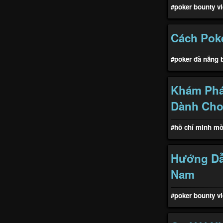
#poker bounty v
Cách Poke
#poker đà nẵng 
Khám Phá
Dành Cho
#hồ chí minh mờ
Hướng Dẫn
Nam
#poker bounty v