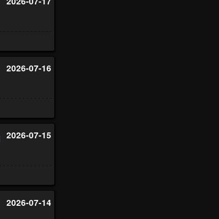
2026-07-17
2026-07-16
g
2026-07-15
2026-07-14