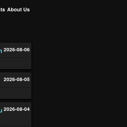
ts
About Us
m
2026-08-06
2026-08-05
u
2026-08-04