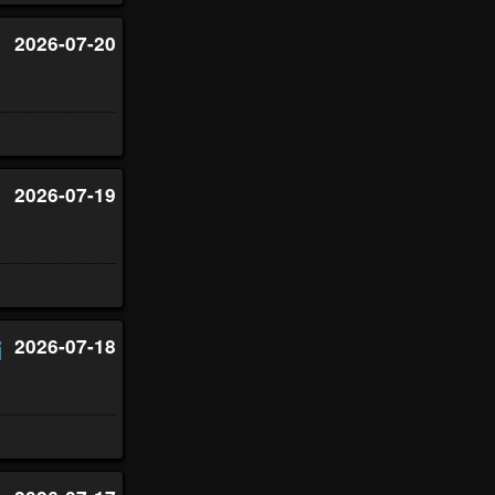
2026-07-20
2026-07-19
i
2026-07-18