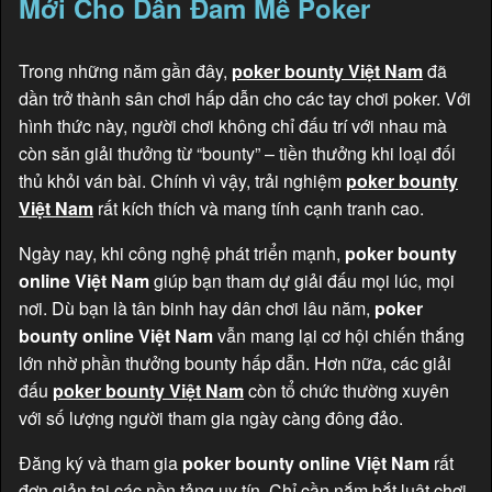
Mới Cho Dân Đam Mê Poker
Trong những năm gần đây,
poker bounty Việt Nam
đã
dần trở thành sân chơi hấp dẫn cho các tay chơi poker. Với
hình thức này, người chơi không chỉ đấu trí với nhau mà
còn săn giải thưởng từ “bounty” – tiền thưởng khi loại đối
thủ khỏi ván bài. Chính vì vậy, trải nghiệm
poker bounty
Việt Nam
rất kích thích và mang tính cạnh tranh cao.
Ngày nay, khi công nghệ phát triển mạnh,
poker bounty
online Việt Nam
giúp bạn tham dự giải đấu mọi lúc, mọi
nơi. Dù bạn là tân binh hay dân chơi lâu năm,
poker
bounty online Việt Nam
vẫn mang lại cơ hội chiến thắng
lớn nhờ phần thưởng bounty hấp dẫn. Hơn nữa, các giải
đấu
poker bounty Việt Nam
còn tổ chức thường xuyên
với số lượng người tham gia ngày càng đông đảo.
Đăng ký và tham gia
poker bounty online Việt Nam
rất
đơn giản tại các nền tảng uy tín. Chỉ cần nắm bắt luật chơi