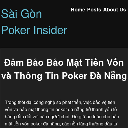
Sài Gòn
Home
Posts
About Us
Poker Insider
Đảm Bảo Bảo Mật Tiền Vốn
và Thông Tin Poker Đà Nẵng
Trong thời đại công nghệ số phát triển, việc bảo vệ tiền
vốn và bảo mật thông tin poker đà nẵng trở thành yếu tố
hàng đầu đối với các người chơi. Để giữ an toàn cho bảo
mật tiền vốn poker đà nẵng, các nền tảng thường đầu tư