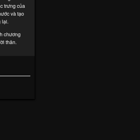
ặc trưng của
nước và tạo
lại.
nh chương
ời thân.