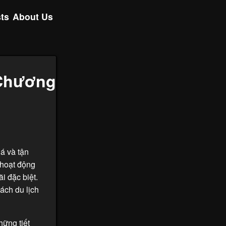
ts
About Us
 Chương
á và tận
 hoạt động
i đặc biệt.
ách du lịch
hững tiết