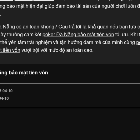
ng bảo mật hiện đại giúp đảm bảo tài sản của người chơi luôn 
.
à Nẵng có an toàn không? Câu trả lời là khả quan nếu bạn lựa 
ị này thường cam kết
poker Đà Nẵng bảo mật tiền vốn
tối ưu. Khi
 thể yên tâm trải nghiệm và tận hưởng đam mê của mình cùng
p
 tiền vốn
vượt trội với mức độ an toàn cao.
ẵng bảo mật tiền vốn
6-04-10
04-10