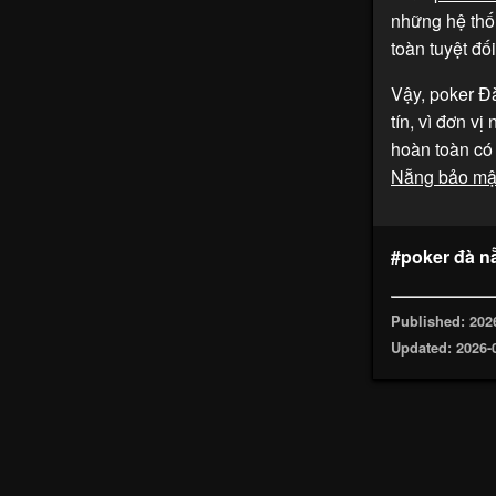
những hệ thố
toàn tuyệt đối
Vậy, poker Đ
tín, vì đơn v
hoàn toàn có
Nẵng bảo mật
#poker đà n
Published: 202
Updated: 2026-