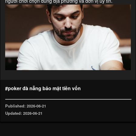
người chơi chọn đúng địa phương và đơn vị uy tín.
#poker đà nẵng bảo mật tiền vốn
Published: 2026-06-21
Updated: 2026-06-21