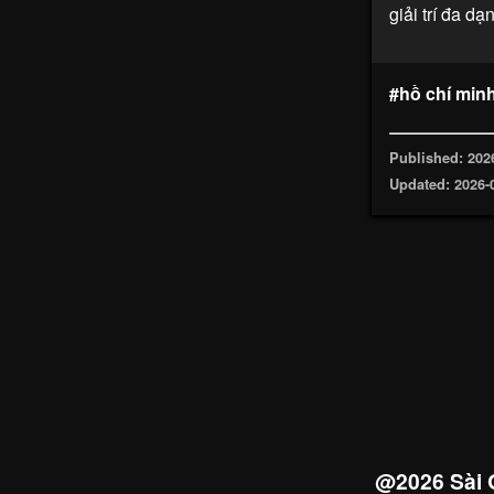
giải trí đa dạ
#hồ chí min
Published: 202
Updated: 2026-
@2026 Sài 