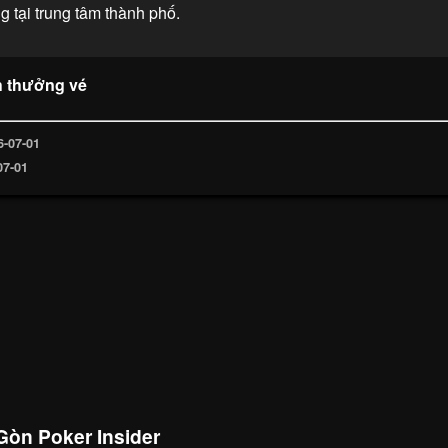
ng tại trung tâm thành phố.
h thưởng vé
6-07-01
07-01
Gòn Poker Insider