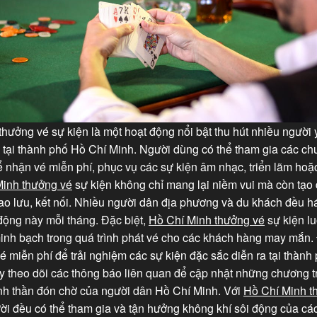
hưởng vé sự kiện là một hoạt động nổi bật thu hút nhiều người y
a tại thành phố Hồ Chí Minh. Người dùng có thể tham gia các ch
 nhận vé miễn phí, phục vụ các sự kiện âm nhạc, triển lãm hoặ
Minh thưởng vé
sự kiện không chỉ mang lại niềm vui mà còn tạo 
ao lưu, kết nối. Nhiều người dân địa phương và du khách đều 
động này mỗi tháng. Đặc biệt,
Hồ Chí Minh thưởng vé
sự kiện l
inh bạch trong quá trình phát vé cho các khách hàng may mắn.
é miễn phí để trải nghiệm các sự kiện đặc sắc diễn ra tại thành
y theo dõi các thông báo liên quan để cập nhật những chương t
tinh thần đón chờ của người dân Hồ Chí Minh. Với
Hồ Chí Minh t
ời đều có thể tham gia và tận hưởng không khí sôi động của cá