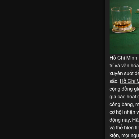
Hồ Chí Minh t
trí và văn hó
xuyên suốt để
sắc.
Hồ Chí 
cộng đồng gi
gia các hoạt 
công bằng, m
cơ hội nhận v
động này. Hã
và thể hiện 
kiện, mọi ngư