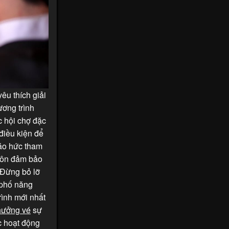
êu thích giải
ương trình
c hội chợ đặc
điều kiện để
háo hức tham
uôn đảm bảo
 Đừng bỏ lỡ
 phố năng
rình mới nhất
hưởng vé
sự
c hoạt động