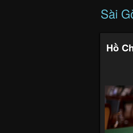
Sài G
Hồ Ch