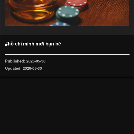
#hồ chí minh mời bạn bè
Published: 2026-05-30
Updated: 2026-05-30