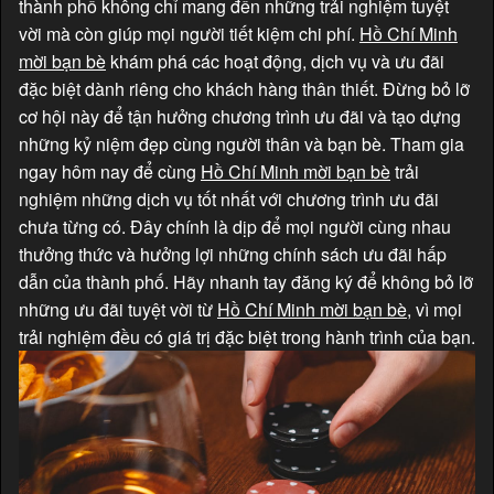
thành phố không chỉ mang đến những trải nghiệm tuyệt
vời mà còn giúp mọi người tiết kiệm chi phí.
Hồ Chí Minh
mời bạn bè
khám phá các hoạt động, dịch vụ và ưu đãi
đặc biệt dành riêng cho khách hàng thân thiết. Đừng bỏ lỡ
cơ hội này để tận hưởng chương trình ưu đãi và tạo dựng
những kỷ niệm đẹp cùng người thân và bạn bè. Tham gia
ngay hôm nay để cùng
Hồ Chí Minh mời bạn bè
trải
nghiệm những dịch vụ tốt nhất với chương trình ưu đãi
chưa từng có. Đây chính là dịp để mọi người cùng nhau
thưởng thức và hưởng lợi những chính sách ưu đãi hấp
dẫn của thành phố. Hãy nhanh tay đăng ký để không bỏ lỡ
những ưu đãi tuyệt vời từ
Hồ Chí Minh mời bạn bè
, vì mọi
trải nghiệm đều có giá trị đặc biệt trong hành trình của bạn.