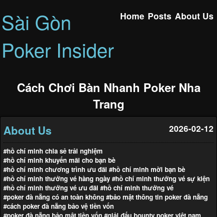
Sài Gòn
Home
Posts
About Us
Poker Insider
Cách Chơi Bàn Nhanh Poker Nha
Trang
About Us
2026-02-12
#hồ chí minh chia sẻ trải nghiệm
#hồ chí minh khuyến mãi cho bạn bè
#hồ chí minh chương trình ưu đãi
#hồ chí minh mời bạn bè
#hồ chí minh thưởng vé hàng ngày
#hồ chí minh thưởng vé sự kiện
#hồ chí minh thưởng vé ưu đãi
#hồ chí minh thưởng vé
#poker đà nẵng có an toàn không
#bảo mật thông tin poker đà nẵng
#cách poker đà nẵng bảo vệ tiền vốn
#poker đà nẵng bảo mật tiền vốn
#giải đấu bounty poker việt nam